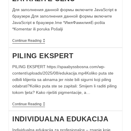
Для заполнения данной формы включите JavaScript в
браузере.Для заполнения данной формы включите
JavaScript в браузере.Ime *ИмяФамилияE-pošta
*Komentar ili poruka Pošalji
Continue Reading
PILING EKSPERT
PILING EKSPERT https://spaabyssbosna.com/wp-
content/uploads/2025/08/edukacija.mp4Koliko puta ste
odbili klijenta sa aknama jer niste bili sigurni koji piling
odabrati?Koliko puta ste se zapitali: Smijem li raditi piling
tokom ljeta? Kako riješiti pigmentacije, a…
Continue Reading
INDIVIDUALNA EDUKACIJA
Individualna edukacija za profesionalce – znanje koje