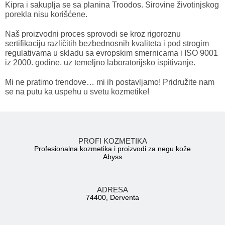
Kipra i sakuplja se sa planina Troodos. Sirovine životinjskog
porekla nisu korišćene.
Naš proizvodni proces sprovodi se kroz rigoroznu
sertifikaciju različitih bezbednosnih kvaliteta i pod strogim
regulativama u skladu sa evropskim smernicama i ISO 9001
iz 2000. godine, uz temeljno laboratorijsko ispitivanje.
Mi ne pratimo trendove… mi ih postavljamo! Pridružite nam
se na putu ka uspehu u svetu kozmetike!
PROFI KOZMETIKA
Profesionalna kozmetika i proizvodi za negu kože
Abyss
ADRESA
74400, Derventa