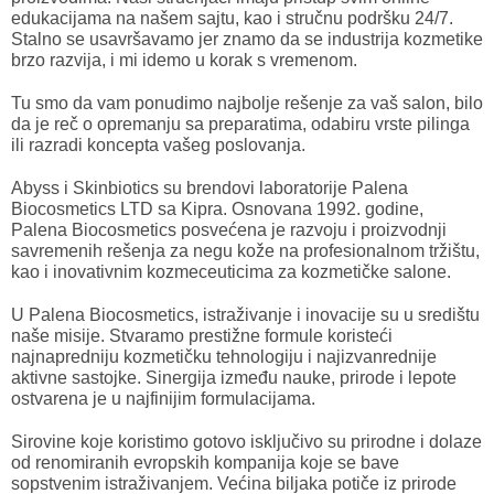
edukacijama na našem sajtu, kao i stručnu podršku 24/7.
Stalno se usavršavamo jer znamo da se industrija kozmetike
brzo razvija, i mi idemo u korak s vremenom.
Tu smo da vam ponudimo najbolje rešenje za vaš salon, bilo
da je reč o opremanju sa preparatima, odabiru vrste pilinga
ili razradi koncepta vašeg poslovanja.
Abyss i Skinbiotics su brendovi laboratorije Palena
Biocosmetics LTD sa Kipra. Osnovana 1992. godine,
Palena Biocosmetics posvećena je razvoju i proizvodnji
savremenih rešenja za negu kože na profesionalnom tržištu,
kao i inovativnim kozmeceuticima za kozmetičke salone.
U Palena Biocosmetics, istraživanje i inovacije su u središtu
naše misije. Stvaramo prestižne formule koristeći
najnapredniju kozmetičku tehnologiju i najizvanrednije
aktivne sastojke. Sinergija između nauke, prirode i lepote
ostvarena je u najfinijim formulacijama.
Sirovine koje koristimo gotovo isključivo su prirodne i dolaze
od renomiranih evropskih kompanija koje se bave
sopstvenim istraživanjem. Većina biljaka potiče iz prirode