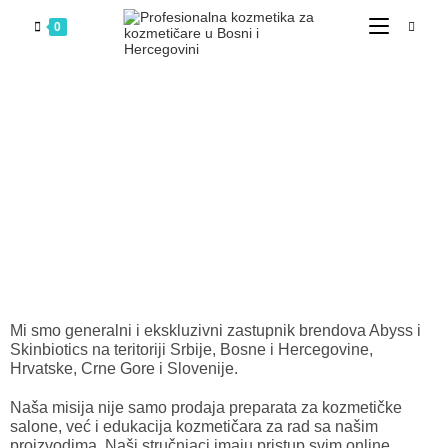
0
DOBRODOŠLI U PROFI
KOZMETIKU!
Mi smo generalni i ekskluzivni zastupnik brendova Abyss i
Skinbiotics na teritoriji Srbije, Bosne i Hercegovine,
Hrvatske, Crne Gore i Slovenije.
Naša misija nije samo prodaja preparata za kozmetičke
salone, već i edukacija kozmetičara za rad sa našim
proizvodima. Naši stručnjaci imaju pristup svim online