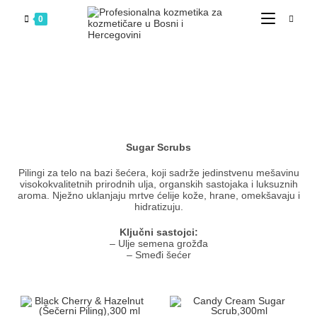
0
Sugar Scrubs
Pilingi za telo na bazi šećera, koji sadrže jedinstvenu mešavinu
visokokvalitetnih prirodnih ulja, organskih sastojaka i luksuznih
aroma. Nježno uklanjaju mrtve ćelije kože, hrane, omekšavaju i
hidratizuju.
Ključni sastojci:
– Ulje semena grožđa
– Smeđi šećer