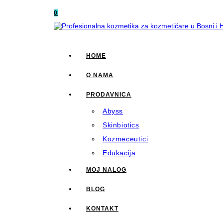
0
HOME
O NAMA
PRODAVNICA
Abyss
Skinbiotics
Kozmeceutici
Edukacija
MOJ NALOG
BLOG
KONTAKT