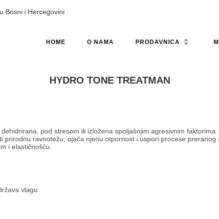
HOME
O NAMA
PRODAVNICA
M
HYDRO TONE TREATMAN
dehidrirana, pod stresom ili izložena spoljašnjim agresivnim faktorima.
i prirodnu ravnotežu, ojača njenu otpornost i uspori procese preranog 
om i elastičnošću.
država vlagu