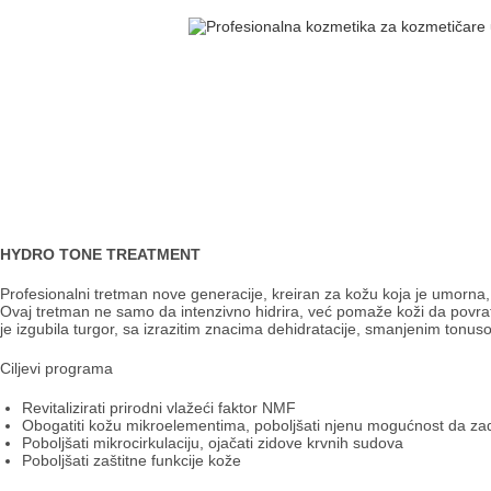
HYDRO TONE TREATMENT
Profesionalni tretman nove generacije, kreiran za kožu koja je umorna, 
Ovaj tretman ne samo da intenzivno hidrira, već pomaže koži da povrat
je izgubila turgor, sa izrazitim znacima dehidratacije, smanjenim tonus
Ciljevi programa
Revitalizirati prirodni vlažeći faktor NMF
Obogatiti kožu mikroelementima, poboljšati njenu mogućnost da za
Poboljšati mikrocirkulaciju, ojačati zidove krvnih sudova
Poboljšati zaštitne funkcije kože