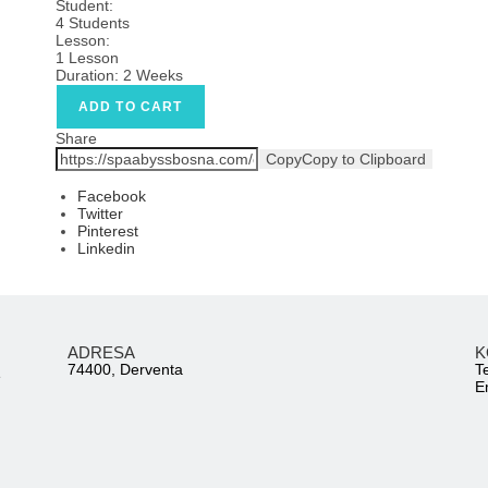
Student:
4 Students
Lesson:
1 Lesson
Duration:
2 Weeks
ADD TO CART
Share
Copy
Copy to Clipboard
Facebook
Twitter
Pinterest
Linkedin
ADRESA
K
74400, Derventa
T
e
E