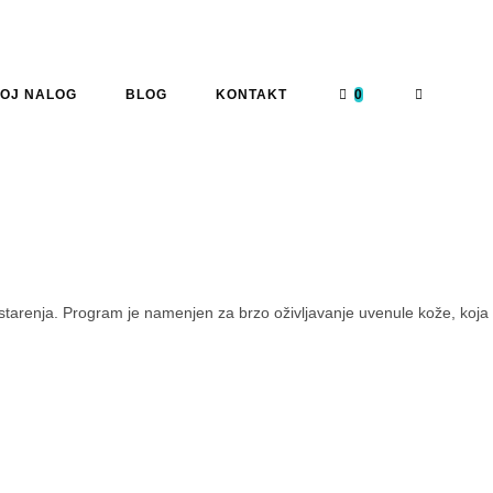
OJ NALOG
BLOG
KONTAKT
0
starenja. Program je namenjen za brzo oživljavanje uvenule kože, koja