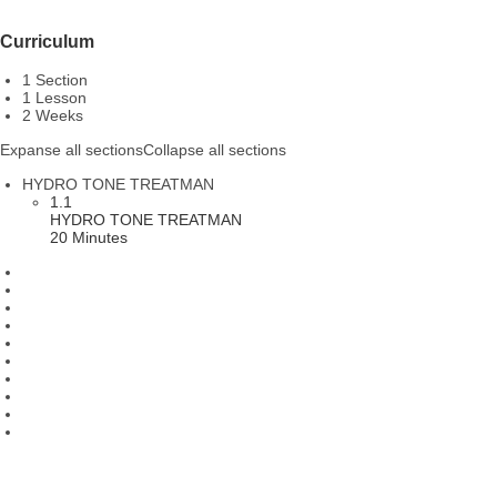
Curriculum
1 Section
1 Lesson
2 Weeks
Expanse all sections
Collapse all sections
HYDRO TONE TREATMAN
1.1
HYDRO TONE TREATMAN
20 Minutes