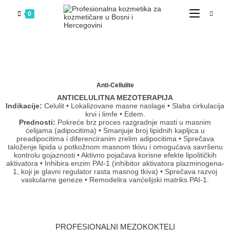
0
Anti-Cellulite
ANTICELULITNA MEZOTERAPIJA
Indikacije:
Celulit • Lokalizovane masne naslage • Slaba cirkulacija
krvi i limfe • Edem.
Prednosti:
Pokreće brz proces razgradnje masti u masnim
ćelijama (adipocitima) • Smanjuje broj lipidnih kapljica u
preadipocitima i diferenciranim zrelim adipocitima • Sprečava
taloženje lipida u potkožnom masnom tkivu i omogućava savršenu
kontrolu gojaznosti • Aktivno pojačava korisne efekte lipolitičkih
aktivatora • Inhibira enzim PAI-1 (inhibitor aktivatora plazminogena-
1, koji je glavni regulator rasta masnog tkiva) • Sprečava razvoj
vaskularne geneze • Remodelira vanćelijski matriks PAI-1.
PROFESIONALNI MEZOKOKTELI