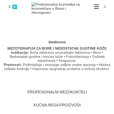
0
SkinRevival
MEZOTERAPIJA ZA BORE I NEDOSTATAK GUSTINE KOŽE
Indikacije:
Koža oštećena unutrašnjim faktorima • Bore •
Nedostatak gustine i tonusa kože • Fotooštećenja • Gubitak
elastičnosti • Hrapavost.
Prednosti:
Podmlađuje i smanjuje vidljive znake starenja • Aktivira
ćelijske funkcije • Usporava razgradnju proteina u kožnoj strukturi.
PROFESIONALNI MEZOKOKTELI
KUĆNA NEGA PROIZVODI