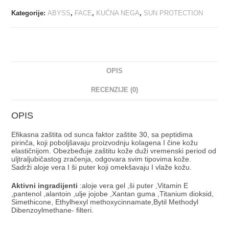
Kategorije:
ABYSS
,
FACE
,
KUĆNA NEGA
,
SUN PROTECTION
OPIS
RECENZIJE (0)
OPIS
Efikasna zaštita od sunca faktor zaštite 30, sa peptidima
pirinča, koji poboljšavaju proizvodnju kolagena I čine kožu
elastičnijom. Obezbeđuje zaštitu kože duži vremenski period od
uljtraljubičastog zračenja, odgovara svim tipovima kože. ⠀
Sadrži aloje vera I ši puter koji omekšavaju I vlaže kožu. ⠀
Aktivni ingradijenti
:aloje vera gel ,ši puter ,Vitamin E
,pantenol ,alantoin ,ulje jojobe ,Xantan guma ,Titanium dioksid,
Simethicone, Ethylhexyl methoxycinnamate,Bytil Methodyl
Dibenzoylmethane- filteri.