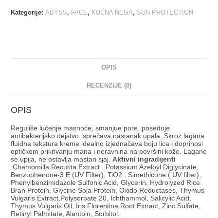
Kategorije:
ABYSS
,
FACE
,
KUĆNA NEGA
,
SUN PROTECTION
OPIS
RECENZIJE (0)
OPIS
Reguliše lučenje masnoće, smanjue pore, poseduje
antibakterijsko dejstvo, sprečava nastanak upala. Skroz lagana
fluidna tekstura kreme idealno izjednačava boju lica i doprinosi
optičkom prikrivanju mana i neravnina na površini kože. Lagano
se upija, ne ostavlja mastan sjaj.
Aktivni ingradijenti
:Chamomilla Recutita Extract , Potassium Azeloyl Diglycinate,
Benzophenone-3 E (UV Filter), TiO2 , Simethicone ( UV filter),
Phenylbenzimidazole Sulfonic Acid, Glycerin, Hydrolyzed Rice
Bran Protein, Glycine Soja Protein, Oxido Reductases, Thymus
Vulgaris Extract,Polysorbate 20, Ichthammol, Salicylic Acid,
Thymus Vulgaris Oil, Iris Florentina Root Extract, Zinc Sulfate,
Retinyl Palmitate, Alantoin, Sorbitol.