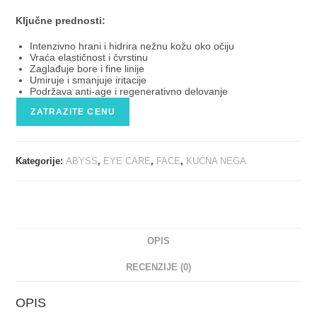
Ključne prednosti:
Intenzivno hrani i hidrira nežnu kožu oko očiju
Vraća elastičnost i čvrstinu
Zaglađuje bore i fine linije
Umiruje i smanjuje iritacije
Podržava anti-age i regenerativno delovanje
ZATRAZITE CENU
Kategorije:
ABYSS
,
EYE CARE
,
FACE
,
KUĆNA NEGA
OPIS
RECENZIJE (0)
OPIS