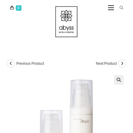
0
Previous Product
Next Product
🔍