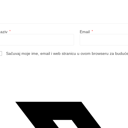
aziv
*
Email
*
Sačuvaj moje ime, email i web stranicu u ovom browseru za buduć
Opens
in
a
new
window