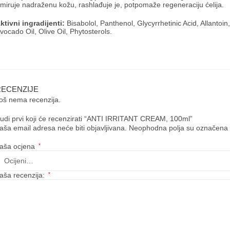
miruje nadraženu kožu, rashlađuje je, potpomaže regeneraciju ćelija.
ktivni ingradijenti:
Bisabolol, Panthenol, Glycyrrhetinic Acid, Allantoi
vocado Oil, Olive Oil, Phytosterols.
RECENZIJE
oš nema recenzija.
udi prvi koji će recenzirati “ANTI IRRITANT CREAM, 100ml”
aša email adresa neće biti objavljivana.
Neophodna polja su označena
aša ocjena
*
aša recenzija:
*