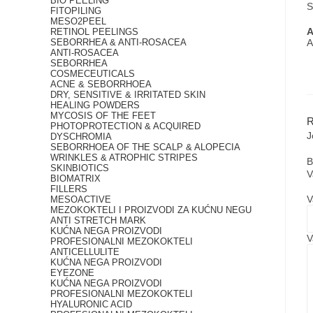
BIO PEELING
S
FITOPILING
MESO2PEEL
A
RETINOL PEELINGS
SEBORRHEA & ANTI-ROSACEA
A
ANTI-ROSACEA
SEBORRHEA
COSMECEUTICALS
ACNE & SEBORRHOEA
DRY, SENSITIVE & IRRITATED SKIN
HEALING POWDERS
MYCOSIS OF THE FEET
PHOTOPROTECTION & ACQUIRED
J
DYSCHROMIA
SEBORRHOEA OF THE SCALP & ALOPECIA
WRINKLES & ATROPHIC STRIPES
B
SKINBIOTICS
V
BIOMATRIX
FILLERS
V
MESOACTIVE
MEZOKOKTELI I PROIZVODI ZA KUĆNU NEGU
ANTI STRETCH MARK
KUĆNA NEGA PROIZVODI
V
PROFESIONALNI MEZOKOKTELI
ANTICELLULITE
KUĆNA NEGA PROIZVODI
EYEZONE
KUĆNA NEGA PROIZVODI
PROFESIONALNI MEZOKOKTELI
HYALURONIC ACID