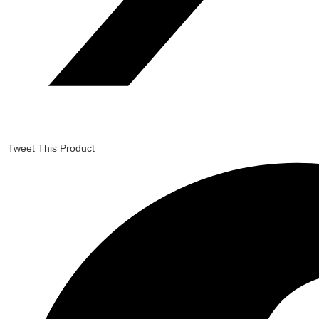
Tweet This Product
Opens
in
a
new
window