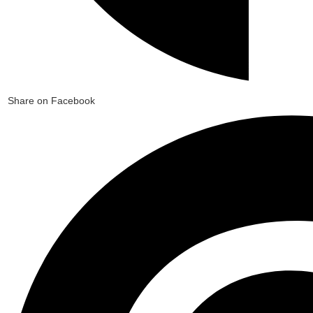
Share on Facebook
Opens
in
a
new
window