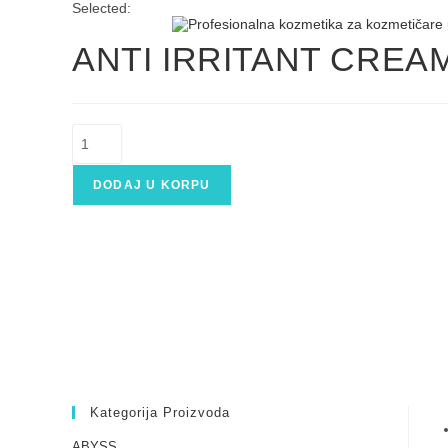
Skip
Selected:
to
content
ANTI IRRITANT CREAM
ANTI
IRRITANT
CREAM,
100ml
DODAJ U KORPU
količina
Kategorija Proizvoda
ABYSS