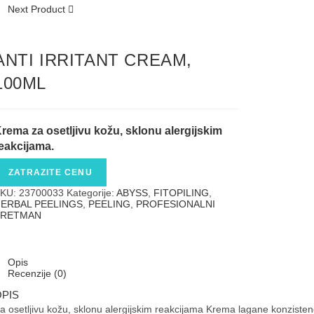
Next Product
ANTI IRRITANT CREAM,
100ML
Krema
za osetljivu kožu, sklonu alergijskim
eakcijama.
ZATRAZITE CENU
KU:
23700033
Kategorije:
ABYSS
,
FITOPILING
,
ERBAL PEELINGS
,
PEELING
,
PROFESIONALNI
TRETMAN
Opis
Recenzije (0)
PIS
a osetljivu kožu, sklonu alergijskim reakcijama Krema lagane konzisten