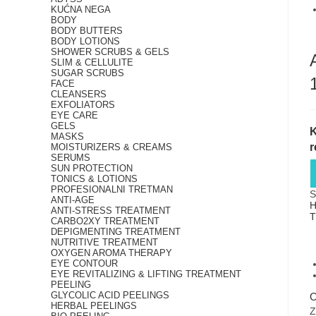
KUĆNA NEGA
BODY
BODY BUTTERS
BODY LOTIONS
SHOWER SCRUBS & GELS
SLIM & CELLULITE
SUGAR SCRUBS
FACE
CLEANSERS
EXFOLIATORS
EYE CARE
GELS
MASKS
r
MOISTURIZERS & CREAMS
SERUMS
SUN PROTECTION
TONICS & LOTIONS
PROFESIONALNI TRETMAN
S
ANTI-AGE
H
ANTI-STRESS TREATMENT
CARBO2XY TREATMENT
DEPIGMENTING TREATMENT
NUTRITIVE TREATMENT
OXYGEN AROMA THERAPY
EYE CONTOUR
EYE REVITALIZING & LIFTING TREATMENT
PEELING
GLYCOLIC ACID PEELINGS
O
HERBAL PEELINGS
Z