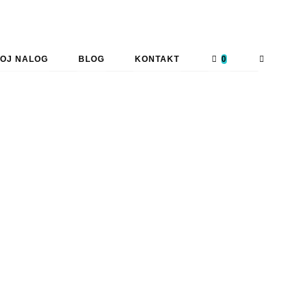
OJ NALOG
BLOG
KONTAKT
0
TOGGLE
WEBSITE
SEARCH