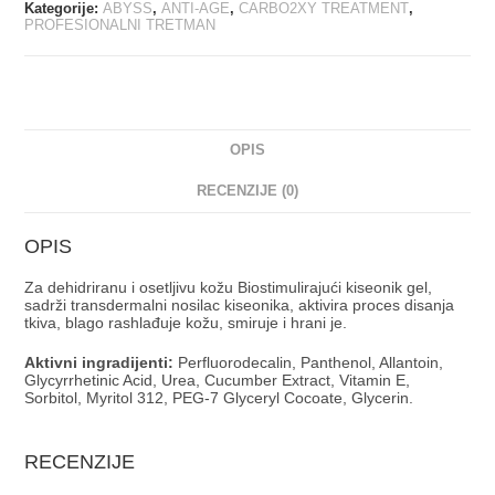
Kategorije:
ABYSS
,
ANTI-AGE
,
CARBO2XY TREATMENT
,
PROFESIONALNI TRETMAN
OPIS
RECENZIJE (0)
OPIS
Za dehidriranu i osetljivu kožu Biostimulirajući kiseonik gel,
sadrži transdermalni nosilac kiseonika, aktivira proces disanja
tkiva, blago rashlađuje kožu, smiruje i hrani je.
Aktivni ingradijenti:
Perfluorodecalin, Panthenol, Allantoin,
Glycyrrhetinic Acid, Urea, Cucumber Extract, Vitamin E,
Sorbitol, Myritol 312, PEG-7 Glyceryl Cocoate, Glycerin.
RECENZIJE